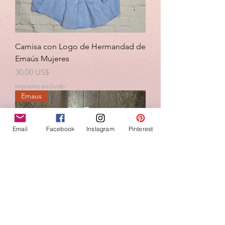
Camisa con Logo de Hermandad de
Emaús Mujeres
Precio
30,00 US$
Impuesto excluido
Emaus
Email
Facebook
Instagram
Pinterest