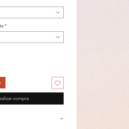
ta
*
o
ealizar compra