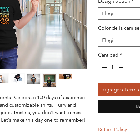
Design option
*
Elegir
Color de la camise
Elegir
Cantidad
*
Agregar al carrit
arents! Celebrate 100 days of academic
and customizable shirts. Hurry and
R
gone. Trust us, you don't want to miss
 Let's make this day one to remember!
Return Policy