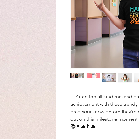
🎉Attention all students and p
achievement with these trendy 
grab yours now before they're 
out on this milestone moment.
📚👩‍🎓👨‍🎓